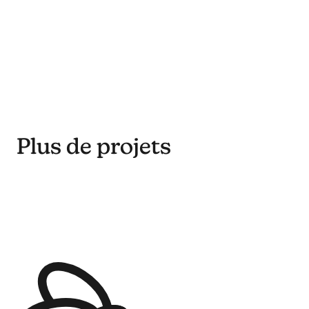
et reconnaissables, facilite l’animation et
l’intégration digitale. On y retrouve un jeu
autour d’éléments comme les étoiles ou les
éclairs.Dans cette logique, Tropee ne se
contente pas d’être une solution NFT mais
devient une véritable marque culturelle, claire
et engageante.
Plus de projets