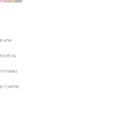
pé une
ons et vu
un niveau
e / j’aime