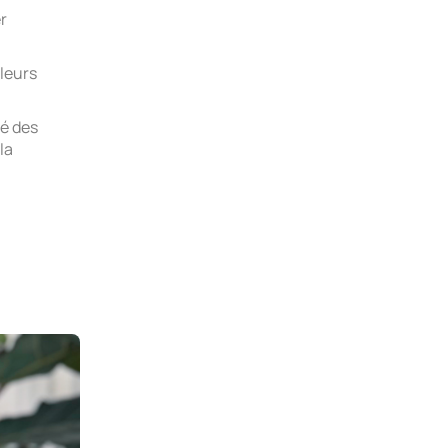
r
leurs
ré des
la