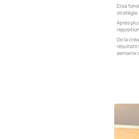
Elisa fon
stratégie,
Après plu
repositio
De la créa
résultats
semaine s