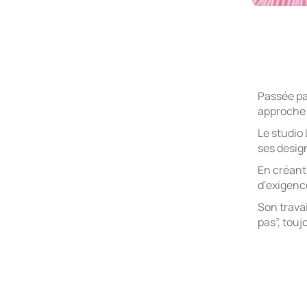
Passée pa
approche 
Le studio 
ses desig
En créant 
d’exigenc
Son travai
pas”, touj